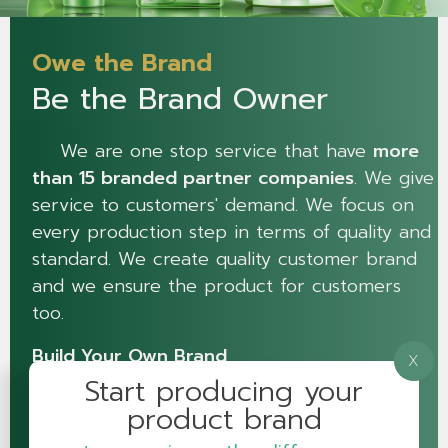
Owe the Brand
Be the Brand Owner
We are one stop service that have
more
than 15 branded partner companies
. We give
service to customers' demand. We focus on
every production step in terms of quality and
standard. We create quality customer brand
and we ensure the product for customers
too.
Build Your Own Brand
X
Start producing your
Request a quote
or call
052 017 199
product brand