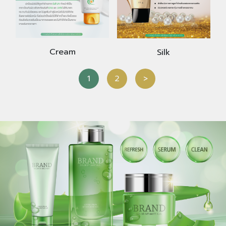
Cream
Silk
1
2
>