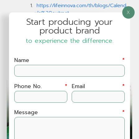
https://lifeinnova.com/th/blogs/Calend
X
ula%20extract
Start producing your
product brand
to experience the difference.
Interesting Articles
Name
*
Phone No.
*
Email
*
Message
*