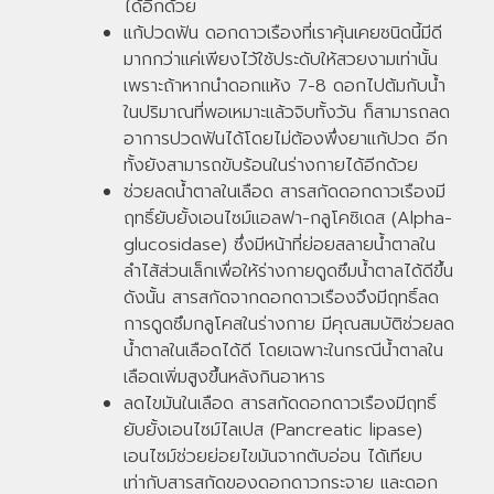
ได้อีกด้วย
แก้ปวดฟัน ดอกดาวเรืองที่เราคุ้นเคยชนิดนี้มีดี
มากกว่าแค่เพียงไว้ใช้ประดับให้สวยงามเท่านั้น
เพราะถ้าหากนำดอกแห้ง 7-8 ดอกไปต้มกับน้ำ
ในปริมาณที่พอเหมาะแล้วจิบทั้งวัน ก็สามารถลด
อาการปวดฟันได้โดยไม่ต้องพึ่งยาแก้ปวด อีก
ทั้งยังสามารถขับร้อนในร่างกายได้อีกด้วย
ช่วยลดน้ำตาลในเลือด สารสกัดดอกดาวเรืองมี
ฤทธิ์ยับยั้งเอนไซม์แอลฟา-กลูโคซิเดส (Alpha-
glucosidase) ซึ่งมีหน้าที่ย่อยสลายน้ำตาลใน
ลำไส้ส่วนเล็กเพื่อให้ร่างกายดูดซึมน้ำตาลได้ดีขึ้น
ดังนั้น สารสกัดจากดอกดาวเรืองจึงมีฤทธิ์ลด
การดูดซึมกลูโคสในร่างกาย มีคุณสมบัติช่วยลด
น้ำตาลในเลือดได้ดี โดยเฉพาะในกรณีน้ำตาลใน
เลือดเพิ่มสูงขึ้นหลังกินอาหาร
ลดไขมันในเลือด สารสกัดดอกดาวเรืองมีฤทธิ์
ยับยั้งเอนไซม์ไลเปส (Pancreatic lipase)
เอนไซม์ช่วยย่อยไขมันจากตับอ่อน ได้เทียบ
เท่ากับสารสกัดของดอกดาวกระจาย และดอก