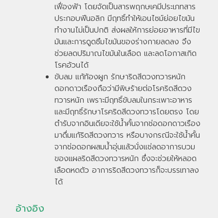
เฟื่องฟ้า โดยจัดเป็นสารพฤกษเคมีประเภทสาร
ประกอบฟีนอลิก มีฤทธิ์ทำให้เอนไซม์ย่อยไขมัน
ทำงานไม่เป็นปกติ ส่งผลให้การย่อยอาหารที่มีไข
มันและการดูดซึมไขมันของร่างกายลดลง จึง
ช่วยลดปริมาณไขมันในเลือด และลดโอกาสเกิด
โรคอ้วนได้
ขับลม แก้ท้องผูก รักษาริดสีดวงทวารหนัก
ดอกดาวเรืองถือว่ามีพิษร้ายต่อโรคริดสีดวง
ทวารหนัก เพราะมีฤทธิ์ขับลมในกระเพาะอาหาร
และมีฤทธิ์รักษาโรคริดสีดวงทวารโดยตรง โดย
ตำรับจากอินเดียจะใช้น้ำคั้นจากช่อดอกดาวเรือง
มาดื่มแก้ริดสีดวงทวาร หรือบางกรณีจะใช้น้ำคั้น
จากช่อดอกผสมน้ำอุ่นแล้วนั่งแช่ลดอาการบวม
ของแผลริดสีดวงทวารหนัก ซึ่งจะช่วยให้หลอด
เลือดหดตัว อาการริดสีดวงทวารก็จะบรรเทาลง
ได้
อ้างอิง