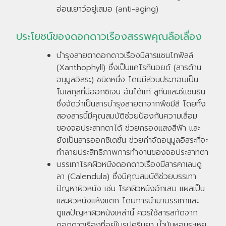
อ่อนเยาว์อยู่เสมอ (anti-aging)
ประโยชน์ของดอกดาวเรืองสรรพคุณลือเลื่อง
บำรุงสายตาดอกดาวเรืองมีสารแซนโทฟิลล์
(Xanthophyll) ซึ่งเป็นแคโรทีนอยด์ (สารต้าน
อนุมูลอิสระ) ชนิดหนึ่ง โดยมีส่วนประกอบเป็น
โมเลกุลที่มีออกซิเจน อันได้แก่ ลูทีนและซีแซนธิน
ซึ่งจัดว่าเป็นสารบำรุงสายตาจากพืชมีสี โดยทั้ง
สองสารนี้มีคุณสมบัติช่วยป้องกันความเสื่อม
ของจอประสาทตาได้ ช่วยกรองแสงสีฟ้า และ
ยังเป็นสารออกซิเดชั่น ช่วยกำจัดอนุมูลอิสระที่จะ
ทำลายประสิทธิภาพการทำงานของจอประสาทตา
บรรเทาโรคผิวหนังดอกดาวเรืองมีสารคาเลนดู
ลา (Calendula) ซึ่งมีคุณสมบัติช่วยบรรเทา
ปัญหาผิวหนัง เช่น โรคผิวหนังอักเสบ แผลเป็น
และผิวหนังแห้งแตก โดยการนำมาบรรเทาและ
ดูแลปัญหาผิวหนังเหล่านี้ ควรใช้สารสกัดจาก
ดอกดาวเรืองที่อยู่ในรูปครีมยา น้ำมันหอมระเหย