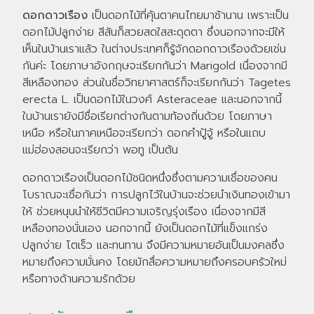
ดอกดาวเรือง
เป็นดอกไม้ที่คุ้นตาคนไทยมาช้านาน เพราะเป็น
ดอกไม้ปลูกง่าย สีสันก็สวยสดใสสะดุดตา ซึ่งนอกจากจะมีให้
เห็นในบ้านเราแล้ว ในต่างประเทศก็รู้จักดอกดาวเรืองด้วยเช่น
กันค่ะ โดยภาษาอังกฤษจะเรียกกันว่า Marigold เนื่องจากมี
สีเหลืองทอง ส่วนในชื่อวิทยาศาสตร์ก็จะเรียกกันว่า Tagetes
erecta L. เป็นดอกไม้ในวงศ์ Asteraceae และนอกจากนี้
ในบ้านเรายังมีชื่อเรียกต่างกันตามท้องถิ่นด้วย โดยภาษา
เหนือ หรือในภาคเหนือจะเรียกว่า ดอกคำปู้จู้ หรือในแถบ
แม่ฮ่องสอนจะเรียกว่า พอทู เป็นต้น
ดอกดาวเรืองเป็นดอกไม้ชนิดหนึ่งซึ่งตามความเชื่อของคน
โบราณจะเชื่อกันว่า การปลูกไว้ในบ้านจะช่วยนำเงินทองเข้ามา
ให้ ช่วยหนุนนำให้ชีวิตมีความเจริญรุ่งเรือง เนื่องจากมีสี
เหลืองทองนั่นเอง นอกจากนี้ ยังเป็นดอกไม้ที่แข็งแกร่ง
ปลูกง่าย โตเร็ว และทนทาน จึงมีความหมายอันเป็นมงคลซึ่ง
หมายถึงความมั่นคง โดยมักสื่อความหมายถึงครอบครัวใหม่
หรือทางด้านความรักด้วย