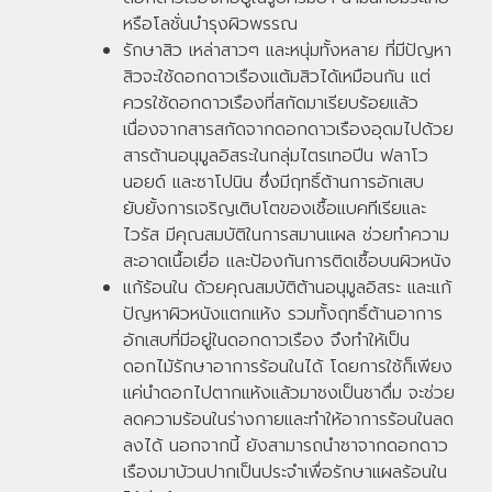
หรือโลชั่นบำรุงผิวพรรณ
รักษาสิว เหล่าสาวๆ และหนุ่มทั้งหลาย ที่มีปัญหา
สิวจะใช้ดอกดาวเรืองแต้มสิวได้เหมือนกัน แต่
ควรใช้ดอกดาวเรืองที่สกัดมาเรียบร้อยแล้ว
เนื่องจากสารสกัดจากดอกดาวเรืองอุดมไปด้วย
สารต้านอนุมูลอิสระในกลุ่มไตรเทอปีน ฟลาโว
นอยด์ และซาโปนิน ซึ่งมีฤทธิ์ต้านการอักเสบ
ยับยั้งการเจริญเติบโตของเชื้อแบคทีเรียและ
ไวรัส มีคุณสมบัติในการสมานแผล ช่วยทำความ
สะอาดเนื้อเยื่อ และป้องกันการติดเชื้อบนผิวหนัง
แก้ร้อนใน ด้วยคุณสมบัติต้านอนุมูลอิสระ และแก้
ปัญหาผิวหนังแตกแห้ง รวมทั้งฤทธิ์ต้านอาการ
อักเสบที่มีอยู่ในดอกดาวเรือง จึงทำให้เป็น
ดอกไม้รักษาอาการร้อนในได้ โดยการใช้ก็เพียง
แค่นำดอกไปตากแห้งแล้วมาชงเป็นชาดื่ม จะช่วย
ลดความร้อนในร่างกายและทำให้อาการร้อนในลด
ลงได้ นอกจากนี้ ยังสามารถนำชาจากดอกดาว
เรืองมาบ้วนปากเป็นประจำเพื่อรักษาแผลร้อนใน