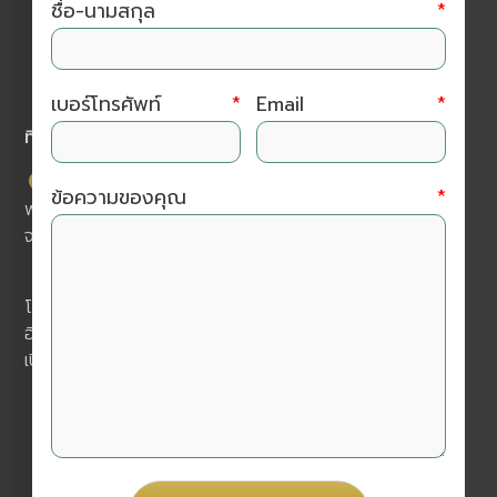
ชื่อ-นามสกุล
*
เบอร์โทรศัพท์
*
Email
*
ที่อยู่ติดต่อเรา
บริษัท อมรินทร์ ฟาร์มา (ประเทศไทย) จำกัด โครงการ เค
ข้อความของคุณ
*
พาร์ค เลขที่ 111/21 ม.2 ต.หนองหอย อ.เมืองเชียงใหม่
จ.เชียงใหม่ 50000
โทร :
052 017 199
อีเมล :
amarinpharma.th@gmail.com
เปิดบริการทุกวันจันทร์ - วันเสาร์ 9.00 -18.00 น.
ติดตามเราได้ที่