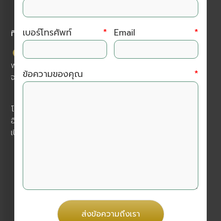
เบอร์โทรศัพท์
*
Email
*
ที่อยู่ติดต่อเรา
บริษัท อมรินทร์ ฟาร์มา (ประเทศไทย) จำกัด โครงการ เค
พาร์ค เลขที่ 111/21 ม.2 ต.หนองหอย อ.เมืองเชียงใหม่
ข้อความของคุณ
*
จ.เชียงใหม่ 50000
โทร :
052 017 199
อีเมล :
amarinpharma.th@gmail.com
เปิดบริการทุกวันจันทร์ - วันเสาร์ 9.00 -18.00 น.
ติดตามเราได้ที่
ส่งข้อความถึงเรา
@amarinpharma