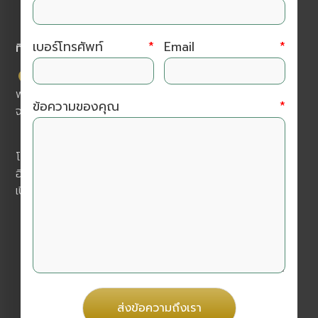
เบอร์โทรศัพท์
*
Email
*
ที่อยู่ติดต่อเรา
บริษัท อมรินทร์ ฟาร์มา (ประเทศไทย) จำกัด โครงการ เค
พาร์ค เลขที่ 111/21 ม.2 ต.หนองหอย อ.เมืองเชียงใหม่
ข้อความของคุณ
*
จ.เชียงใหม่ 50000
โทร :
052 017 199
อีเมล :
amarinpharma.th@gmail.com
เปิดบริการทุกวันจันทร์ - วันเสาร์ 9.00 -18.00 น.
ติดตามเราได้ที่
ส่งข้อความถึงเรา
@amarinpharma