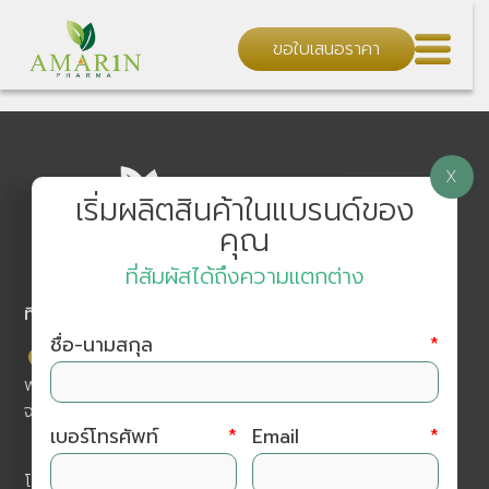
ขอใบเสนอราคา
X
เริ่มผลิตสินค้าในแบรนด์ของ
คุณ
ที่สัมผัสได้ถึงความแตกต่าง
ที่อยู่ติดต่อเรา
ชื่อ-นามสกุล
*
บริษัท อมรินทร์ ฟาร์มา (ประเทศไทย) จำกัด โครงการ เค
พาร์ค เลขที่ 111/21 ม.2 ต.หนองหอย อ.เมืองเชียงใหม่
จ.เชียงใหม่ 50000
เบอร์โทรศัพท์
*
Email
*
โทร :
052 017 199